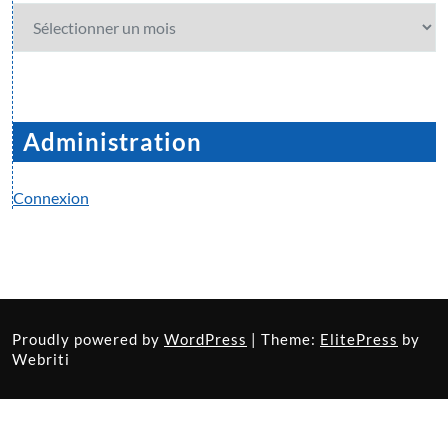
Archives
Administration
Connexion
Proudly powered by
WordPress
| Theme:
ElitePress
by
Webriti