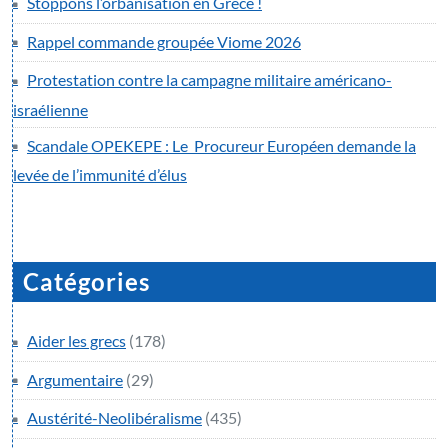
Stoppons l’orbanisation en Grèce !
Rappel commande groupée Viome 2026
Protestation contre la campagne militaire américano-
israélienne
Scandale OPEKEPE : Le Procureur Européen demande la
levée de l’immunité d’élus
Catégories
Aider les grecs
(178)
Argumentaire
(29)
Austérité-Neolibéralisme
(435)