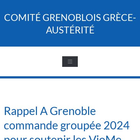
Skip
to
COMITÉ GRENOBLOIS GRÈCE-
content
AUSTÉRITÉ
Rappel A Grenoble
commande groupée 2024
pour soutenir les VioMe