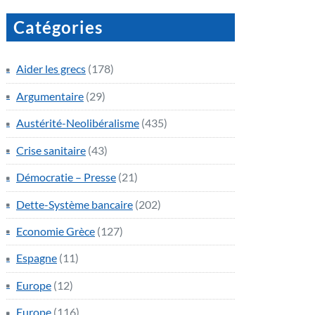
Catégories
Aider les grecs
(178)
Argumentaire
(29)
Austérité-Neolibéralisme
(435)
Crise sanitaire
(43)
Démocratie – Presse
(21)
Dette-Système bancaire
(202)
Economie Grèce
(127)
Espagne
(11)
Europe
(12)
Europe
(116)