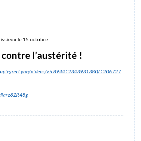
issieux le 15 octobre
 contre l’austérité !
upeuplegrecLyon/videos/vb.894412343931380/1206727
=diarz8ZR48g