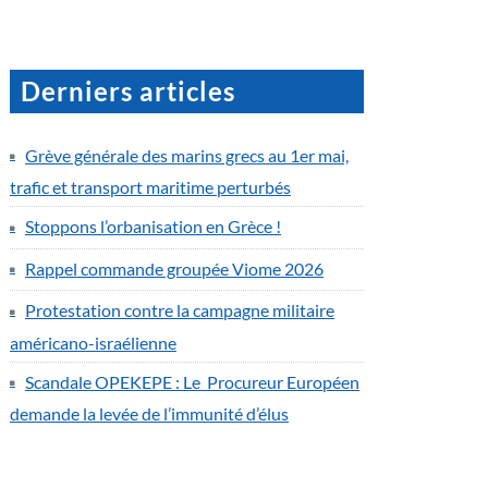
Derniers articles
Grève générale des marins grecs au 1er mai,
trafic et transport maritime perturbés
Stoppons l’orbanisation en Grèce !
Rappel commande groupée Viome 2026
Protestation contre la campagne militaire
américano-israélienne
Scandale OPEKEPE : Le Procureur Européen
demande la levée de l’immunité d’élus