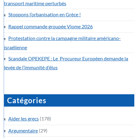
transport maritime perturbés
Stoppons l’orbanisation en Grèce !
Rappel commande groupée Viome 2026
Protestation contre la campagne militaire américano-
israélienne
Scandale OPEKEPE : Le Procureur Européen demande la
levée de l’immunité d’élus
Catégories
Aider les grecs
(178)
Argumentaire
(29)