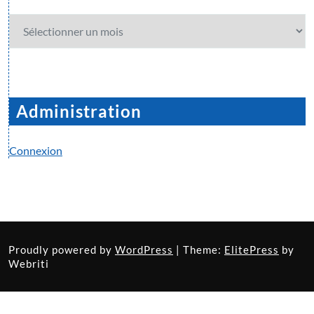
Archives
Administration
Connexion
Proudly powered by
WordPress
| Theme:
ElitePress
by
Webriti