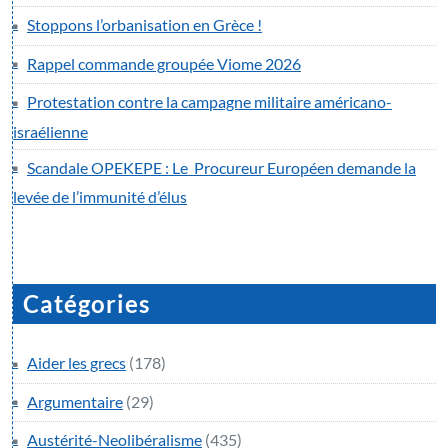
Stoppons l’orbanisation en Grèce !
Rappel commande groupée Viome 2026
Protestation contre la campagne militaire américano-
israélienne
Scandale OPEKEPE : Le Procureur Européen demande la
levée de l’immunité d’élus
Catégories
Aider les grecs
(178)
Argumentaire
(29)
Austérité-Neolibéralisme
(435)