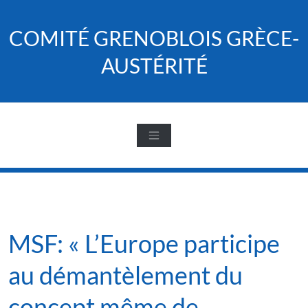
Skip
to
COMITÉ GRENOBLOIS GRÈCE-
content
AUSTÉRITÉ
MSF: « L’Europe participe
au démantèlement du
concept même de