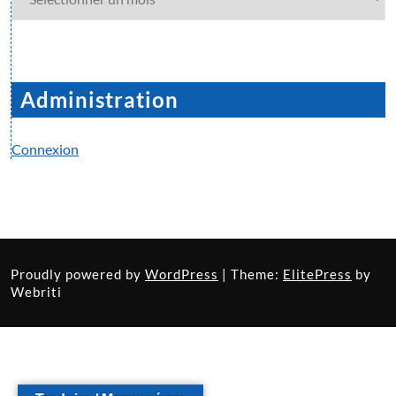
Administration
Connexion
Proudly powered by
WordPress
| Theme:
ElitePress
by
Webriti