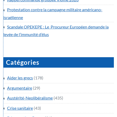
Protestation contre la campagne militaire américano-
israélienne
Scandale OPEKEPE : Le Procureur Européen demande la
levée de l’immunité d’élus
Catégories
Aider les grecs
(178)
Argumentaire
(29)
Austérité-Neolibéralisme
(435)
Crise sanitaire
(43)