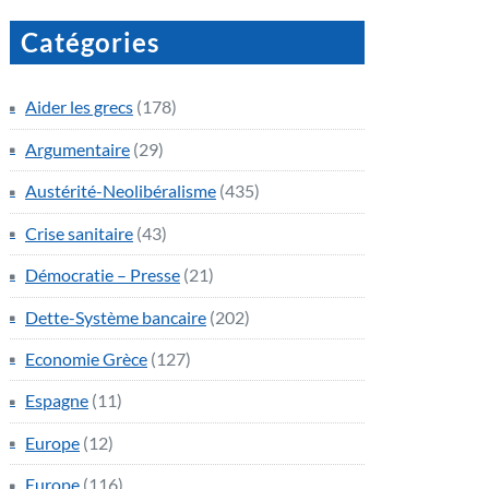
Catégories
Aider les grecs
(178)
Argumentaire
(29)
Austérité-Neolibéralisme
(435)
Crise sanitaire
(43)
Démocratie – Presse
(21)
Dette-Système bancaire
(202)
Economie Grèce
(127)
Espagne
(11)
Europe
(12)
Europe
(116)