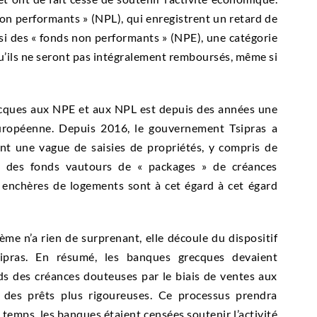
on performants » (NPL), qui enregistrent un retard de
i des « fonds non performants » (NPE), une catégorie
qu’ils ne seront pas intégralement remboursés, même si
ecques aux NPE et aux NPL est depuis des années une
européenne. Depuis 2016, le gouvernement Tsipras a
ant une vague de saisies de propriétés, y compris de
 à des fonds vautours de « packages » de créances
 enchères de logements sont à cet égard à cet égard
me n’a rien de surprenant, elle découle du dispositif
pras. En résumé, les banques grecques devaient
ds des créances douteuses par le biais de ventes aux
 des prêts plus rigoureuses. Ce processus prendra
emps, les banques étaient censées soutenir l’activité