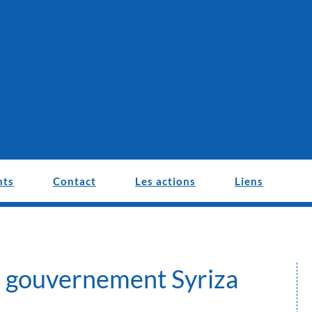
nts
Contact
Les actions
Liens
du gouvernement Syriza