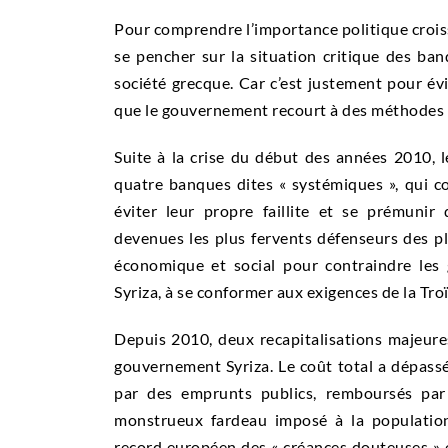
Pour comprendre l’importance politique croissa
se pencher sur la situation critique des ba
société grecque. Car c’est justement pour év
que le gouvernement recourt à des méthodes d
Suite à la crise du début des années 2010, l
quatre banques dites « systémiques », qui c
éviter leur propre faillite et se prémunir
devenues les plus fervents défenseurs des pla
économique et social pour contraindre les 
Syriza, à se conformer aux exigences de la Troï
Depuis 2010, deux recapitalisations majeure
gouvernement Syriza. Le coût total a dépassé 
par des emprunts publics, remboursés par 
monstrueux fardeau imposé à la population
record européen des « créances douteuses » et