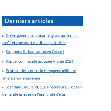
Derniers articles
Grève générale des marins grecs au 1er mai,
trafic et transport maritime perturbés
Stoppons l’orbanisation en Grèce !
Rappel commande groupée Viome 2026
Protestation contre la campagne militaire
américano-israélienne
Scandale OPEKEPE : Le Procureur Européen
demande la levée de l’immunité d’élus