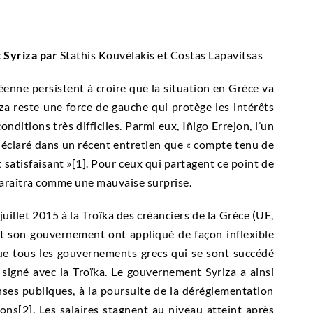
t Syriza par
Stathis Kouvélakis et Costas Lapavitsas
éenne persistent à croire que la situation en Grèce va
za reste une force de gauche qui protège les intérêts
onditions très difficiles. Parmi eux, Iñigo Errejon, l’un
déclaré dans un récent entretien que « compte tenu de
t satisfaisant »
[1]. Pour ceux qui partagent ce point de
paraîtra comme une mauvaise surprise.
 juillet 2015 à la Troïka des créanciers de la Grèce (UE,
t son gouvernement ont appliqué de façon inflexible
ue tous les gouvernements grecs qui se sont succédé
gné avec la Troïka. Le gouvernement Syriza a ainsi
ses publiques, à la poursuite de la déréglementation
ions
[2]. Les salaires stagnent au niveau atteint après