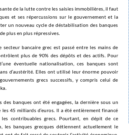
nte de la lutte contre les saisies immobilières, il faut
nques et ses répercussions sur le gouvernement et la
iter un nouveau cycle de déstabilisation des banques
e plus en plus répressives.
e secteur bancaire grec est passé entre les mains de
ontrôlent plus de 90% des dépôts et des actifs. Pour
 d’une éventuelle nationalisation, ces banques sont
ns d’austérité. Elles ont utilisé leur énorme pouvoir
gouvernements grecs successifs, y compris celui de
ka.
s des banques ont été engagées, la dernière sous un
les 45 milliards d’euros. Il a été entièrement financé
les contribuables grecs. Pourtant, en dépit de ce
, les banques grecques détiennent actuellement le
 ont de fait cessé de soutenir l’activité économique.