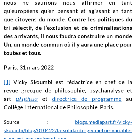
nous ne saurions nous affirmer en tant
qu’européens qu’en pensant et agissant en tant
que citoyens du monde.
Contre les politiques du
tri sélectif, de l’exclusion et de criminalisations
des arrivants, il nous faudra construire un monde
Un, un monde commun où il y aura une place pour
toutes et tous.
Paris, 31 mars 2022
[1]
Vicky Skoumbi est rédactrice en chef de la
revue grecque de philosophie, psychanalyse et
art
αληthεια
et
directrice de programme
au
Collège International de Philosophie, Paris.
Source
:
blogs.mediapart.fr/vicky-
skoumbi/blog/010422/la-solidarite-geometrie-variable-
n-en-est-pas-vraiment-une