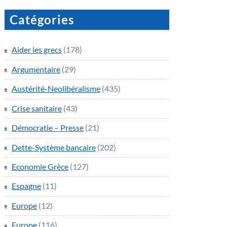
Catégories
Aider les grecs
(178)
Argumentaire
(29)
Austérité-Neolibéralisme
(435)
Crise sanitaire
(43)
Démocratie – Presse
(21)
Dette-Système bancaire
(202)
Economie Grèce
(127)
Espagne
(11)
Europe
(12)
Europe
(116)