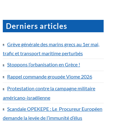
Derniers articles
Grève générale des marins grecs au 1er mai,
trafic et transport maritime perturbés
Stoppons l’orbanisation en Grèce !
Rappel commande groupée Viome 2026
Protestation contre la campagne militaire
américano-israélienne
Scandale OPEKEPE : Le Procureur Européen
demande la levée de l’immunité d’élus