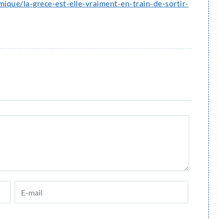
mique/la-grece-est-elle-vraiment-en-train-de-sortir-