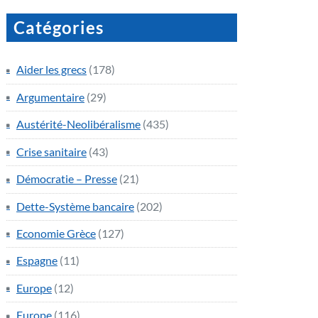
Catégories
Aider les grecs
(178)
Argumentaire
(29)
Austérité-Neolibéralisme
(435)
Crise sanitaire
(43)
Démocratie – Presse
(21)
Dette-Système bancaire
(202)
Economie Grèce
(127)
Espagne
(11)
Europe
(12)
Europe
(116)