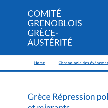
Skip
to
COMITÉ
content
GRENOBLOIS
GRÈCE-
AUSTÉRITÉ
Home
Chronologie des événeme
Grèce Répression poli
et migrants