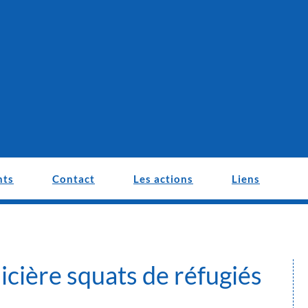
nts
Contact
Les actions
Liens
cière squats de réfugiés