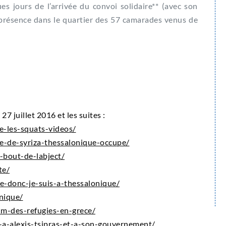
es jours de l’arrivée du convoi solidaire** (avec son
la présence dans le quartier des 57 camarades venus de
27 juillet 2016 et les suites :
e-les-squats-videos/
ge-de-syriza-thessalonique-occupe/
-bout-de-labject/
te/
te-donc-je-suis-a-thessalonique/
nique/
im-des-refugies-en-grece/
-a-alexis-tsipras-et-a-son-gouvernement/