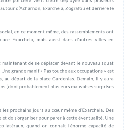
ence policière vient d’être déployée dans plusieurs
autour d’Acharnon, Exarcheia, Zografou et derrière le
 social, en ce moment même, des rassemblements ont
ace Exarcheia, mais aussi dans d’autres villes en
t maintenant de se déplacer devant le nouveau squat
. Une grande manif « Pas touche aux occupations » est
s, au départ de la place Gardenias. Demain, il y aura
ons (dont probablement plusieurs mauvaises surprises
 les prochains jours au cœur même d’Exarcheia. Des
 et de s’organiser pour parer à cette éventualité. Une
ollatéraux, quand on connait l’énorme capacité de