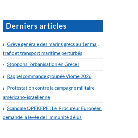
Derniers articles
Grève générale des marins grecs au 1er mai,
trafic et transport maritime perturbés
Stoppons l’orbanisation en Grèce !
Rappel commande groupée Viome 2026
Protestation contre la campagne militaire
américano-israélienne
Scandale OPEKEPE : Le Procureur Européen
demande la levée de l’immunité d’élus