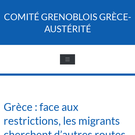
Skip
to
COMITÉ GRENOBLOIS GRÈCE-
content
AUSTÉRITÉ
Grèce : face aux
restrictions, les migrants
cherchent d’autres routes