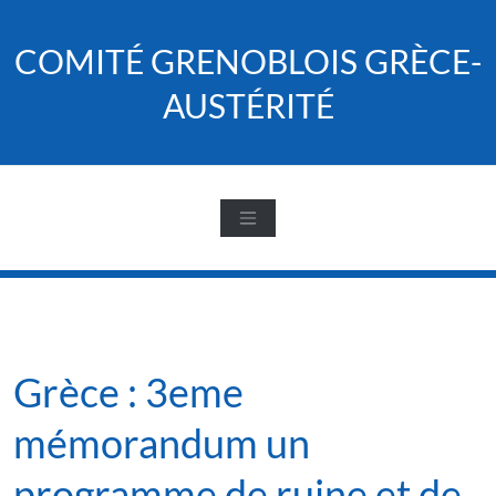
Skip
to
COMITÉ GRENOBLOIS GRÈCE-
content
AUSTÉRITÉ
Grèce : 3eme
mémorandum un
programme de ruine et de