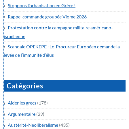
Stoppons l’orbanisation en Grèce !
Rappel commande groupée Viome 2026
Protestation contre la campagne militaire américano-
israélienne
Scandale OPEKEPE : Le Procureur Européen demande la
levée de l’immunité d’élus
Catégories
Aider les grecs
(178)
Argumentaire
(29)
Austérité-Neolibéralisme
(435)