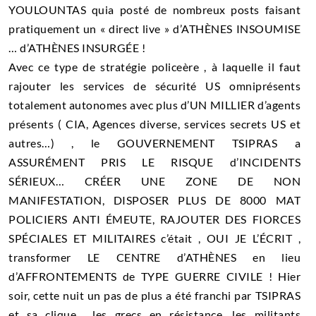
YOULOUNTAS quia posté de nombreux posts faisant
pratiquement un « direct live » d’ATHÈNES INSOUMISE
… d’ATHÈNES INSURGÉE !
Avec ce type de stratégie policeère , à laquelle il faut
rajouter les services de sécurité US omniprésents
totalement autonomes avec plus d’UN MILLIER d’agents
présents ( CIA, Agences diverse, services secrets US et
autres…) , le GOUVERNEMENT TSIPRAS a
ASSURÉMENT PRIS LE RISQUE d’INCIDENTS
SÉRIEUX… CRÉER UNE ZONE DE NON
MANIFESTATION, DISPOSER PLUS DE 8000 MAT
POLICIERS ANTI ÉMEUTE, RAJOUTER DES FIORCES
SPÉCIALES ET MILITAIRES c’était , OUI JE L’ÉCRIT ,
transformer LE CENTRE d’ATHÈNES en lieu
d’AFFRONTEMENTS de TYPE GUERRE CIVILE ! Hier
soir, cette nuit un pas de plus a été franchi par TSIPRAS
et sa clique …les grecs en résistance, les militants