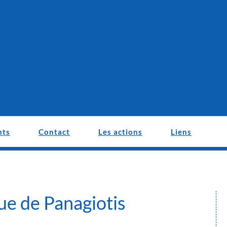
nts
Contact
Les actions
Liens
ue de Panagiotis