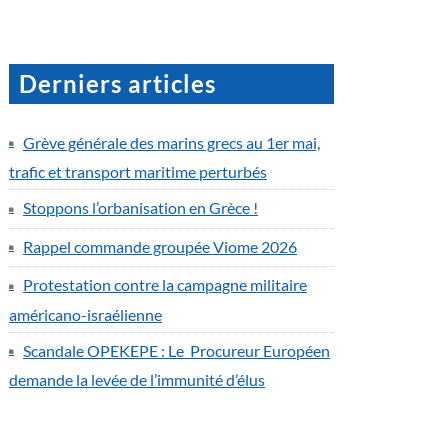
Derniers articles
Grève générale des marins grecs au 1er mai,
trafic et transport maritime perturbés
Stoppons l’orbanisation en Grèce !
Rappel commande groupée Viome 2026
Protestation contre la campagne militaire
américano-israélienne
Scandale OPEKEPE : Le Procureur Européen
demande la levée de l’immunité d’élus