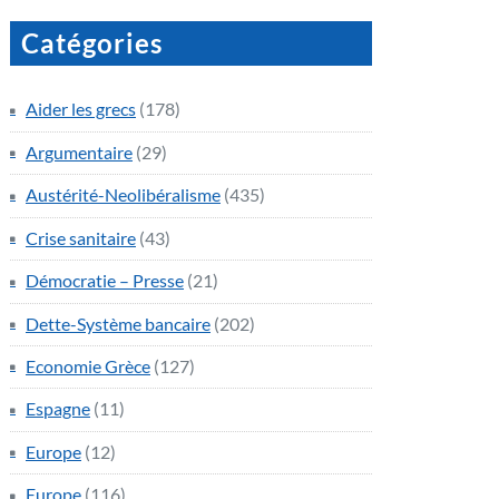
Catégories
Aider les grecs
(178)
Argumentaire
(29)
Austérité-Neolibéralisme
(435)
Crise sanitaire
(43)
Démocratie – Presse
(21)
Dette-Système bancaire
(202)
Economie Grèce
(127)
Espagne
(11)
Europe
(12)
Europe
(116)