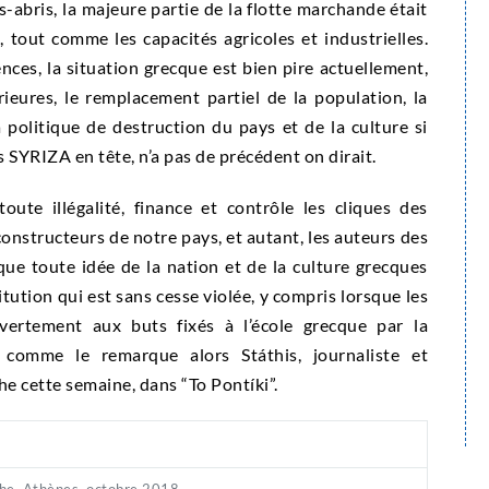
-abris, la majeure partie de la flotte marchande était
, tout comme les capacités agricoles et industrielles.
ces, la situation grecque est bien pire actuellement,
rieures, le remplacement partiel de la population, la
a politique de destruction du pays et de la culture si
s SYRIZA en tête, n’a pas de précédent on dirait.
ute illégalité, finance et contrôle les cliques des
éconstructeurs de notre pays, et autant, les auteurs des
ue toute idée de la nation et de la culture grecques
tution qui est sans cesse violée, y compris lorsque les
vertement aux buts fixés à l’école grecque par la
comme le remarque alors Státhis, journaliste et
he cette semaine, dans “To Pontíki”.
he. Athènes, octobre 2018