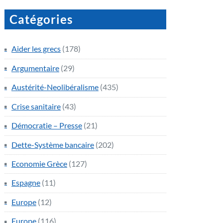
Catégories
Aider les grecs
(178)
Argumentaire
(29)
Austérité-Neolibéralisme
(435)
Crise sanitaire
(43)
Démocratie – Presse
(21)
Dette-Système bancaire
(202)
Economie Grèce
(127)
Espagne
(11)
Europe
(12)
Europe
(116)