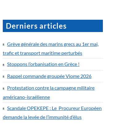
Derniers articles
Grève générale des marins grecs au 1er mai,
trafic et transport maritime perturbés
Stoppons l’orbanisation en Grèce !
Rappel commande groupée Viome 2026
Protestation contre la campagne militaire
américano-israélienne
Scandale OPEKEPE : Le Procureur Européen
demande la levée de l’immunité d’élus