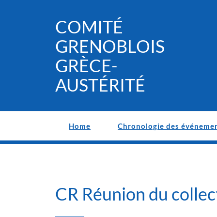
Skip
to
COMITÉ
content
GRENOBLOIS
GRÈCE-
AUSTÉRITÉ
Home
Chronologie des événeme
CR Réunion du collec