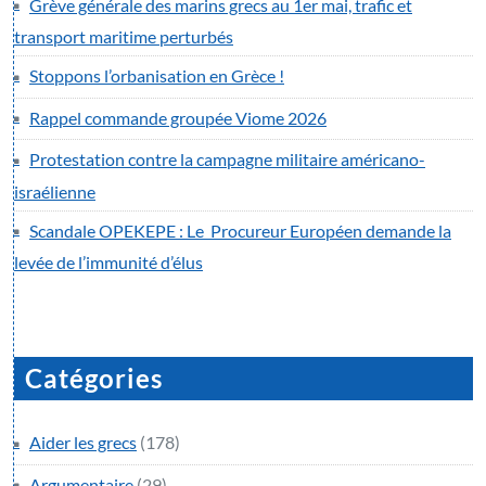
Grève générale des marins grecs au 1er mai, trafic et
transport maritime perturbés
Stoppons l’orbanisation en Grèce !
Rappel commande groupée Viome 2026
Protestation contre la campagne militaire américano-
israélienne
Scandale OPEKEPE : Le Procureur Européen demande la
levée de l’immunité d’élus
Catégories
Aider les grecs
(178)
Argumentaire
(29)