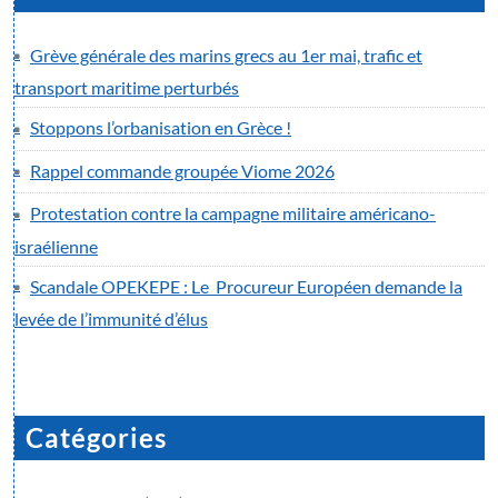
Grève générale des marins grecs au 1er mai, trafic et
transport maritime perturbés
Stoppons l’orbanisation en Grèce !
Rappel commande groupée Viome 2026
Protestation contre la campagne militaire américano-
israélienne
Scandale OPEKEPE : Le Procureur Européen demande la
levée de l’immunité d’élus
Catégories