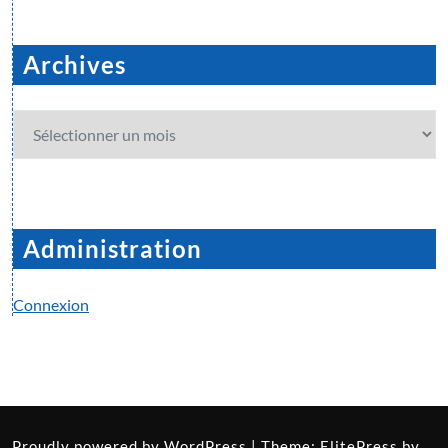
Archives
Archives
Administration
Connexion
Proudly powered by
WordPress
| Theme:
ElitePress
by