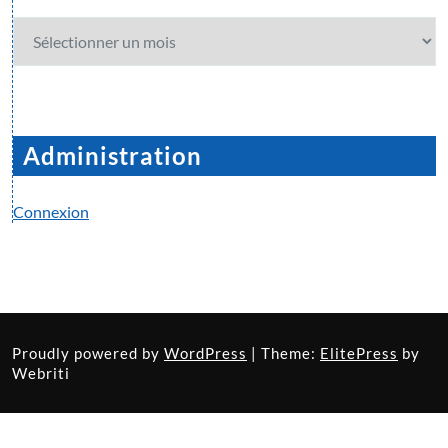
Archives
Administration
Connexion
Proudly powered by
WordPress
| Theme:
ElitePress
by
Webriti