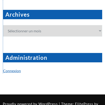
Archives
Archives
Administration
Connexion
Proudly powered by
WordPress
| Theme:
ElitePress
by