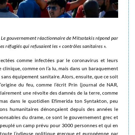
? Le gouvernement réactionnaire de Mitsotakis répond par
 réfugiés qui refusaient les « contrôles sanitaires ».
tectées comme infectées par le coronavirus et leurs
ne clinique, comme on l’a lu, mais dans un baraquement
 sans équipement sanitaire. Alors, ensuite, que ce soit
l’origine du feu, comme l’écrit Prin (journal de NAR,
 clairement une révolte des damnés de la terre, comme
osmas dans le quotidien Efimerida ton Syntakton, peu
tions humanitaires dénonçaient depuis des années le
sponsables du drame, ce sont le gouvernement grec et
rpeuplé un camp prévu pour 3000 personnes et qui en
 toute l’odieuse politique grecque et européenne par