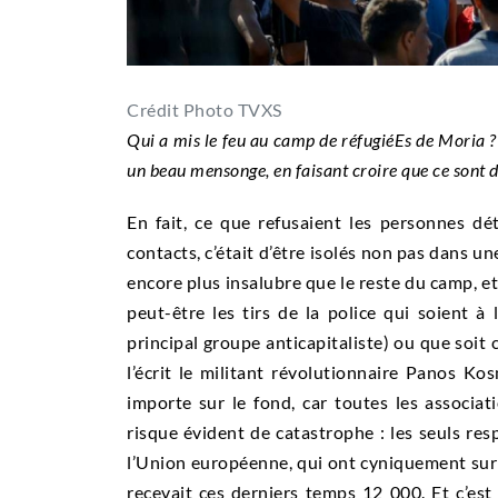
Crédit Photo TVXS
Qui a mis le feu au camp de réfugiéEs de Moria 
un beau mensonge, en faisant croire que ce sont des
En fait, ce que refusaient les personnes dé
contacts, c’était d’être isolés non pas dans u
encore plus insalubre que le reste du camp, et
peut-être les tirs de la police qui soient à 
principal groupe anticapitaliste) ou que soit
l’écrit le militant révolutionnaire Panos K
importe sur le fond, car toutes les associa
risque évident de catastrophe : les seuls re
l’Union européenne, qui ont cyniquement su
recevait ces derniers temps 12 000. Et c’est