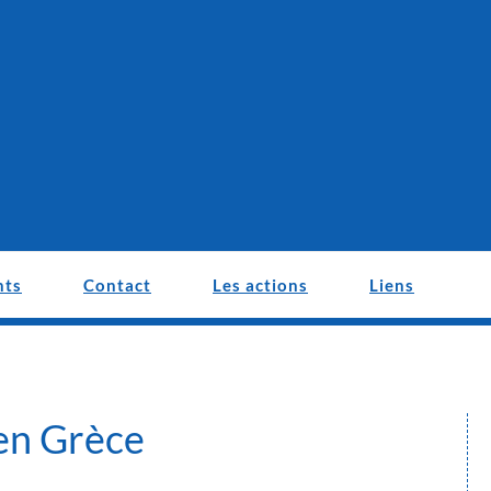
nts
Contact
Les actions
Liens
 en Grèce