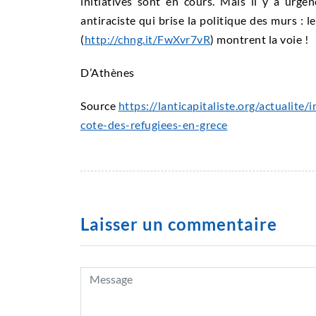
initiatives sont en cours. Mais il y a urge
antiraciste qui brise la politique des murs : 
(
http://chng.it/FwXvr7vR
) montrent la voie !
D’Athènes
Source
https://lanticapitaliste.org/actualit
cote-des-refugiees-en-grece
Laisser un commentaire