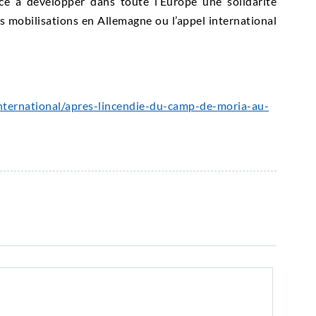
nce à développer dans toute l’Europe une solidarité
les mobilisations en Allemagne ou l’appel international
e/international/apres-lincendie-du-camp-de-moria-au-