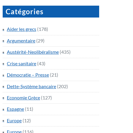
Catégories
Aider les grecs
(178)
Argumentaire
(29)
Austérité-Neolibéralisme
(435)
Crise sanitaire
(43)
Démocratie – Presse
(21)
Dette-Système bancaire
(202)
Economie Grèce
(127)
Espagne
(11)
Europe
(12)
Europe
(116)