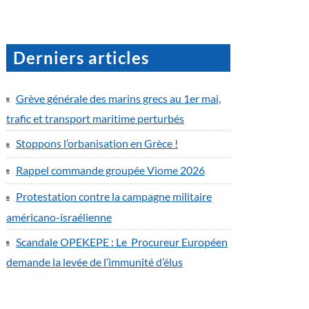
Derniers articles
Grève générale des marins grecs au 1er mai,
trafic et transport maritime perturbés
Stoppons l’orbanisation en Grèce !
Rappel commande groupée Viome 2026
Protestation contre la campagne militaire
américano-israélienne
Scandale OPEKEPE : Le Procureur Européen
demande la levée de l’immunité d’élus