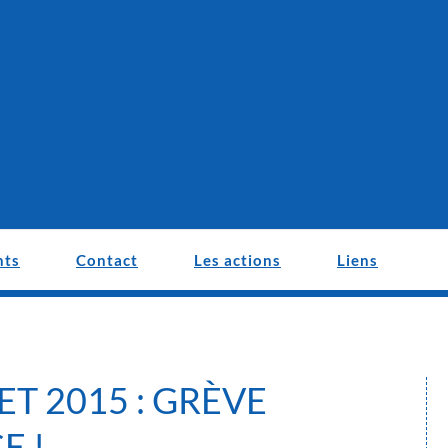
nts
Contact
Les actions
Liens
ET 2015 : GRÈVE
E !