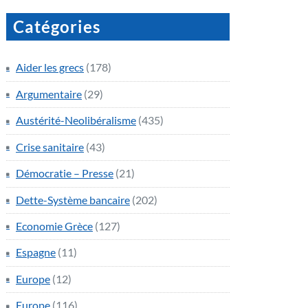
Catégories
Aider les grecs
(178)
Argumentaire
(29)
Austérité-Neolibéralisme
(435)
Crise sanitaire
(43)
Démocratie – Presse
(21)
Dette-Système bancaire
(202)
Economie Grèce
(127)
Espagne
(11)
Europe
(12)
Europe
(116)