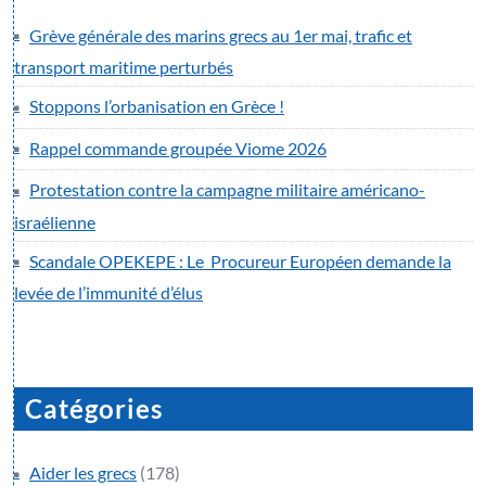
Grève générale des marins grecs au 1er mai, trafic et
transport maritime perturbés
Stoppons l’orbanisation en Grèce !
Rappel commande groupée Viome 2026
Protestation contre la campagne militaire américano-
israélienne
Scandale OPEKEPE : Le Procureur Européen demande la
levée de l’immunité d’élus
Catégories
Aider les grecs
(178)