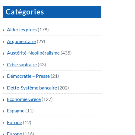
Catégories
Aider les grecs
(178)
Argumentaire
(29)
Austérité-Neolibéralisme
(435)
Crise sanitaire
(43)
Démocratie – Presse
(21)
Dette-Système bancaire
(202)
Economie Grèce
(127)
Espagne
(11)
Europe
(12)
Europe
(116)