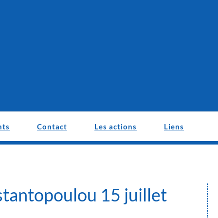
nts
Contact
Les actions
Liens
tantopoulou 15 juillet