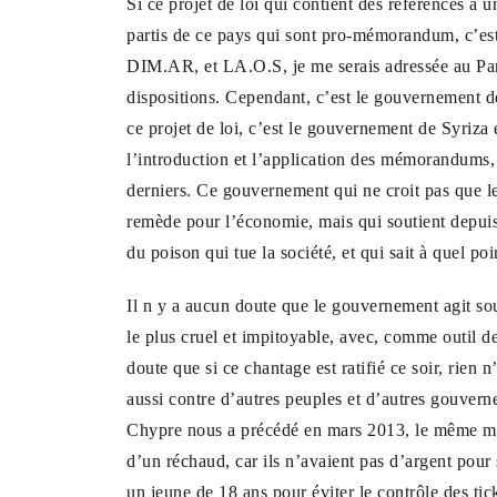
Si ce projet de loi qui contient des références à
partis de ce pays qui sont pro-mémorandum, c’est
DIM.AR, et LA.O.S, je me serais adressée au Par
dispositions. Cependant, c’est le gouvernement 
ce projet de loi, c’est le gouvernement de Syriz
l’introduction et l’application des mémorandums, 
derniers. Ce gouvernement qui ne croit pas que l
remède pour l’économie, mais qui soutient depuis 
du poison qui tue la société, et qui sait à quel poi
Il n y a aucun doute que le gouvernement agit sou
le plus cruel et impitoyable, avec, comme outil de
doute que si ce chantage est ratifié ce soir, rien
aussi contre d’autres peuples et d’autres gouver
Chypre nous a précédé en mars 2013, le même moi
d’un réchaud, car ils n’avaient pas d’argent pour
un jeune de 18 ans pour éviter le contrôle des tic