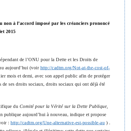
 non à l’accord imposé par les créanciers prononcé
let 2015
épendant de l’ONU pour la Dette et les Droits de
nu aujourd’hui (voir
http://cadtm.org/Not-at-the-cost-of-
nier mois et demi, avec son appel public afin de protéger
de ses droits sociaux, droits sociaux qui ont déjà été
tifique du
Comité pour la Vérité sur la Dette Publique,
on publique aujourd’hui à nouveau, indique et propose
voir :
http://cadtm.org/Une-alternative-est-possible-au
) .
e odieuse, illégale et illégitime; cette dette que certains