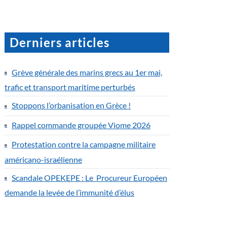
Derniers articles
Grève générale des marins grecs au 1er mai,
trafic et transport maritime perturbés
Stoppons l’orbanisation en Grèce !
Rappel commande groupée Viome 2026
Protestation contre la campagne militaire
américano-israélienne
Scandale OPEKEPE : Le Procureur Européen
demande la levée de l’immunité d’élus