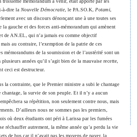
 un troisième mémorandum à venir, était apporté
par les
-à-dire la
Nouvelle Démocratie
, le PA.SO.K,
Potami
,
lement avec un discours dénonçant une à une toutes ses
de la gauche et des forces anti-mémorandum qui amènent
a et de AN.EL, qui n’a jamais eu comme objectif
mais au contraire, l’exemption de la patrie de ces
es mémorandums de la soumission et de l’austérité sont un
plusieurs années qu’il s’agit bien de la mauvaise recette,
nt ceci est destructeur.
s la contrainte, que le Premier ministre a subi le chantage
 chantage, la survie de son peuple. Et il n’y a aucun
 n’empêchera sa répétition, non seulement contre nous, mais
nements. D’ailleurs nous ne sommes pas les premiers,
s où deux étudiants ont péri à Larissa par les fumées
 se réchauffer autrement, la même année qu’a perdu la vie
kets de bus car il n’avait pas les moyens de payer, la