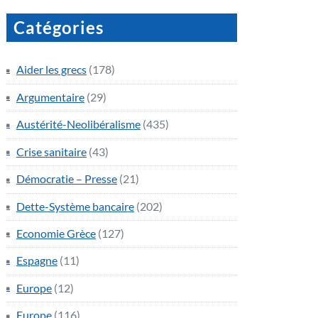
Catégories
Aider les grecs
(178)
Argumentaire
(29)
Austérité-Neolibéralisme
(435)
Crise sanitaire
(43)
Démocratie – Presse
(21)
Dette-Système bancaire
(202)
Economie Grèce
(127)
Espagne
(11)
Europe
(12)
Europe
(116)