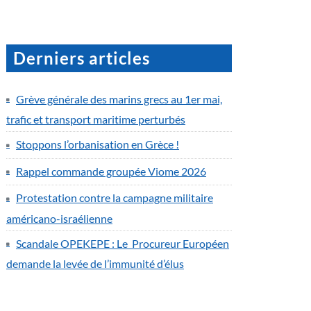
Derniers articles
Grève générale des marins grecs au 1er mai,
trafic et transport maritime perturbés
Stoppons l’orbanisation en Grèce !
Rappel commande groupée Viome 2026
Protestation contre la campagne militaire
américano-israélienne
Scandale OPEKEPE : Le Procureur Européen
demande la levée de l’immunité d’élus