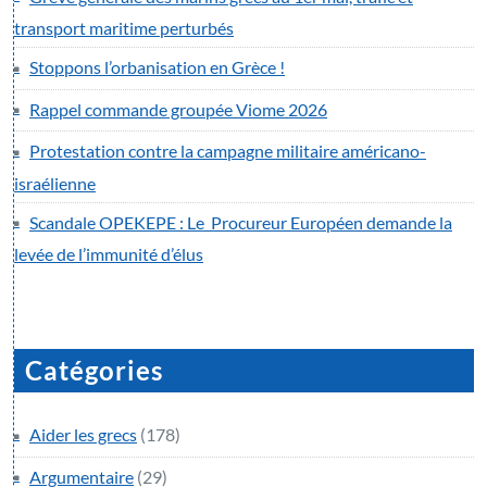
transport maritime perturbés
Stoppons l’orbanisation en Grèce !
Rappel commande groupée Viome 2026
Protestation contre la campagne militaire américano-
israélienne
Scandale OPEKEPE : Le Procureur Européen demande la
levée de l’immunité d’élus
Catégories
Aider les grecs
(178)
Argumentaire
(29)