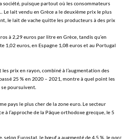
la société, puisque partout où les consommateurs
… Le lait vendu en Grèce a le deuxième prix le plus
nt, le lait de vache quitte les producteurs à des prix
uros à 2,29 euros par litre en Grèce, tandis qu’en
ûte 1,02 euros, en Espagne 1,08 euros et au Portugal
et les prix en rayon, combiné à l’augmentation des
dépassé 25 % en 2020 – 2021, montre à quel point les
 se poursuivent.
me pays le plus cher de la zone euro. Le secteur
e à l’approche de la Pâque orthodoxe grecque, le 5
, selon Eurostat, le bœuf a augmenté de 4,5 %, le porc