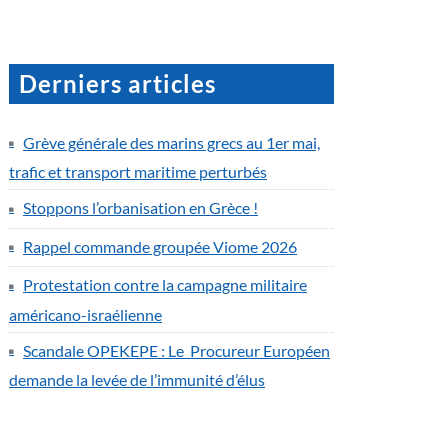
Derniers articles
Grève générale des marins grecs au 1er mai,
trafic et transport maritime perturbés
Stoppons l’orbanisation en Grèce !
Rappel commande groupée Viome 2026
Protestation contre la campagne militaire
américano-israélienne
Scandale OPEKEPE : Le Procureur Européen
demande la levée de l’immunité d’élus