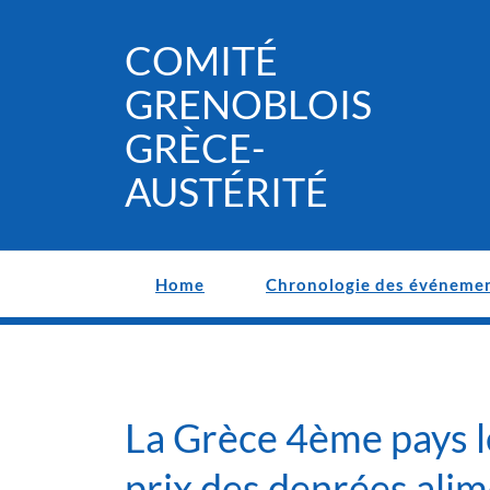
Skip
to
COMITÉ
content
GRENOBLOIS
GRÈCE-
AUSTÉRITÉ
Home
Chronologie des événeme
La Grèce 4ème pays l
prix des denrées alim