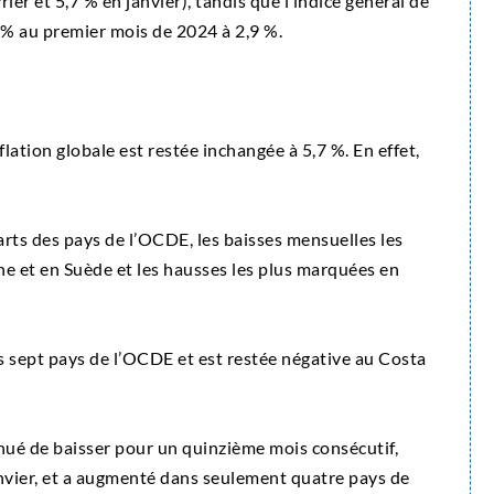
ier et 5,7 % en janvier), tandis que l’indice général de
1 % au premier mois de 2024 à 2,9 %.
flation globale est restée inchangée à 5,7 %. En effet,
uarts des pays de l’OCDE, les baisses mensuelles les
e et en Suède et les hausses les plus marquées en
ans sept pays de l’OCDE et est restée négative au Costa
inué de baisser pour un quinzième mois consécutif,
janvier, et a augmenté dans seulement quatre pays de