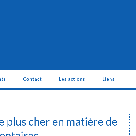
nts
Contact
Les actions
Liens
e plus cher en matière de
entaires