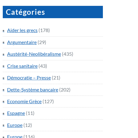
Catégories
Aider les grecs
(178)
Argumentaire
(29)
Austérité-Neolibéralisme
(435)
Crise sanitaire
(43)
Démocratie – Presse
(21)
Dette-Système bancaire
(202)
Economie Grèce
(127)
Espagne
(11)
Europe
(12)
Europe
(116)