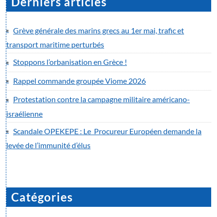
Derniers articles
Grève générale des marins grecs au 1er mai, trafic et
transport maritime perturbés
Stoppons l’orbanisation en Grèce !
Rappel commande groupée Viome 2026
Protestation contre la campagne militaire américano-
israélienne
Scandale OPEKEPE : Le Procureur Européen demande la
levée de l’immunité d’élus
Catégories