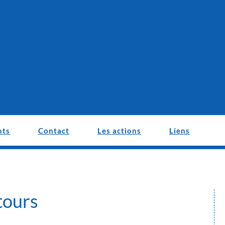
nts
Contact
Les actions
Liens
utours