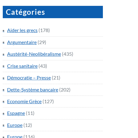
Catégories
Aider les grecs
(178)
Argumentaire
(29)
Austérité-Neolibéralisme
(435)
Crise sanitaire
(43)
Démocratie – Presse
(21)
Dette-Système bancaire
(202)
Economie Grèce
(127)
Espagne
(11)
Europe
(12)
Europe
(116)