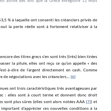
 est activé dès lors que la Grèce enregistre 12 mois
53,5 % à laquelle ont consenti les créanciers privés de
tout la perte réelle sont à fortement relativiser à la
encore des titres grecs s’en sont très (très) bien tirées
asser la pilule, elles ont reçu ce qu’on appelle « des
’est-à-dire de l’argent directement en cash. Comme
re de négociations avec les créanciers… |
6
|
nues ont trois caractéristiques très avantageuses par
ec : elles sont à court terme et donnent donc droit
s sont plus sûres (elles sont alors notées AAA |
7
|) et
t important d’apprécier ces nouvelles conditions à la