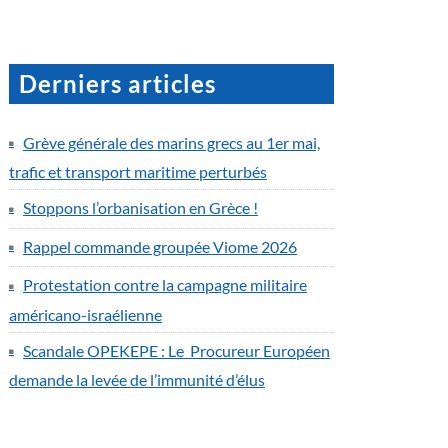
Derniers articles
Grève générale des marins grecs au 1er mai,
trafic et transport maritime perturbés
Stoppons l’orbanisation en Grèce !
Rappel commande groupée Viome 2026
Protestation contre la campagne militaire
américano-israélienne
Scandale OPEKEPE : Le Procureur Européen
demande la levée de l’immunité d’élus