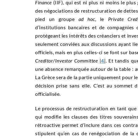
Finance
(IIF), qui est ni plus ni moins le plus
des négociations de restructuration de dettes
pied un groupe
ad hoc
, le
Private Cred
d’institutions bancaires et de compagnies d
protégeant les intérêts des créanciers et inves
seulement conviées aux discussions ayant li
officiels, mais en plus celles-ci se font sur b
Creditor/Investor Committee
|
4
|. Et tandis q
une absence remarquée autour de la table : a
La Grèce sera de la partie uniquement pour les
décision prise sans elle. C’est au sommet d
officialisée.
Le processus de restructuration en tant que 
qui modifie les clauses des titres souverain
rétroactive permet d’inclure dans ces contra
stipulent qu’en cas de renégociation de la d