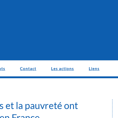
nts
Contact
Les actions
Liens
s et la pauvreté ont
en France