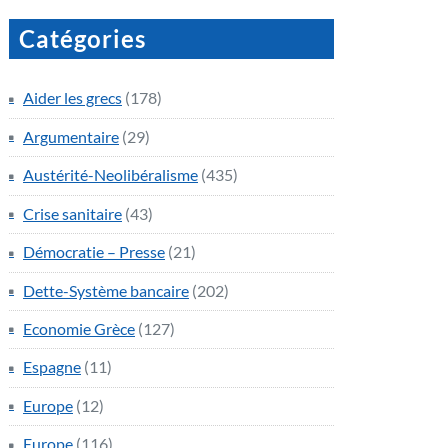
Catégories
Aider les grecs
(178)
Argumentaire
(29)
Austérité-Neolibéralisme
(435)
Crise sanitaire
(43)
Démocratie – Presse
(21)
Dette-Système bancaire
(202)
Economie Grèce
(127)
Espagne
(11)
Europe
(12)
Europe
(116)