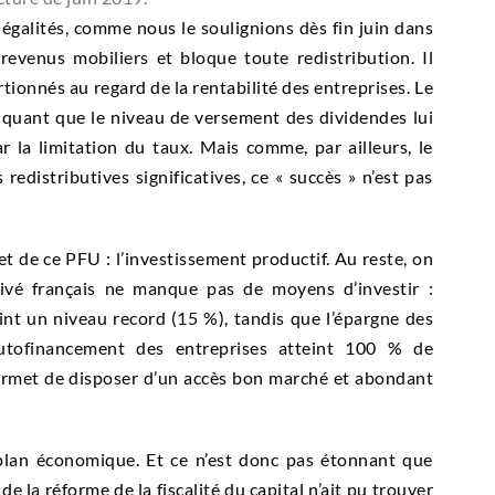
galités, comme nous le soulignions dès fin juin dans
s revenus mobiliers et bloque toute redistribution. Il
ionnés au regard de la rentabilité des entreprises. Le
quant que le niveau de versement des dividendes lui
 la limitation du taux. Mais comme, par ailleurs, le
edistributives significatives, ce « succès » n’est pas
et de ce PFU : l’investissement productif. Au reste, on
privé français ne manque pas de moyens d’investir :
nt un niveau record (15 %), tandis que l’épargne des
autofinancement des entreprises atteint 100 % de
permet de disposer d’un accès bon marché et abondant
 plan économique. Et ce n’est donc pas étonnant que
e la réforme de la fiscalité du capital n’ait pu trouver