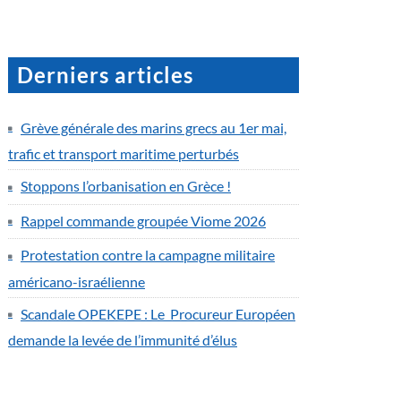
Derniers articles
Grève générale des marins grecs au 1er mai,
trafic et transport maritime perturbés
Stoppons l’orbanisation en Grèce !
Rappel commande groupée Viome 2026
Protestation contre la campagne militaire
américano-israélienne
Scandale OPEKEPE : Le Procureur Européen
demande la levée de l’immunité d’élus