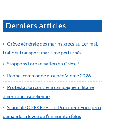
Derniers articles
Grève générale des marins grecs au 1er mai,
trafic et transport maritime perturbés
Stoppons l’orbanisation en Grèce !
Rappel commande groupée Viome 2026
Protestation contre la campagne militaire
américano-israélienne
Scandale OPEKEPE : Le Procureur Européen
demande la levée de l’immunité d’élus