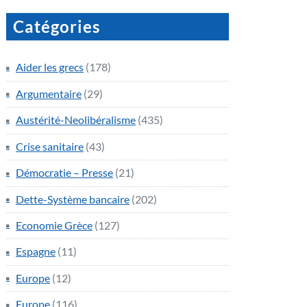
Catégories
Aider les grecs
(178)
Argumentaire
(29)
Austérité-Neolibéralisme
(435)
Crise sanitaire
(43)
Démocratie – Presse
(21)
Dette-Système bancaire
(202)
Economie Grèce
(127)
Espagne
(11)
Europe
(12)
Europe
(116)