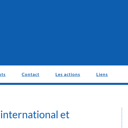
nts
Contact
Les actions
Liens
 international et