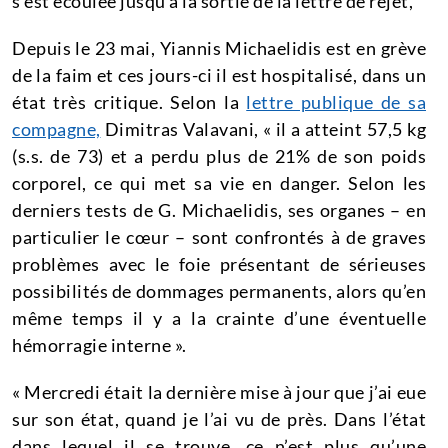
s’est écoulée jusqu’à la sortie de la lettre de rejet,
Depuis le 23 mai, Yiannis Michaelidis est en grève
de la faim et ces jours-ci il est hospitalisé, dans un
état très critique.
Selon la
lettre publique de sa
compagne,
Dimitras Valavani, « il a atteint 57,5 ​​kg
(s.s. de 73) et a perdu plus de 21% de son poids
corporel, ce qui met sa vie en danger. Selon les
derniers tests de G. Michaelidis, ses organes – en
particulier le cœur – sont confrontés à de graves
problèmes avec le foie présentant de sérieuses
possibilités de dommages permanents, alors qu’en
même temps il y a la crainte d’une éventuelle
hémorragie interne ».
« Mercredi était la dernière mise à jour que j’ai eue
sur son état, quand je l’ai vu de près.
Dans l’état
dans lequel il se trouve, ce n’est plus qu’une