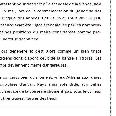
festent pour dénoncer “le scandale de la viande, lié à
le 19 mai, lors de la commémoration du génocide des
a Turquie des années 1915 à 1923 (plus de 350.000
présence avait été jugée scandaleuse par les nombreux
taines positions du maire considérées comme pro-
r une foule déchainée.
alors dégénère et c’est alors comme un bien triste
iticiens dont d’abord ceux de la bande à Tsipras. Les
temps deviennent même dangereuses.
s concerts bien du moment, ville d’Athena aux ruines
raphies d’antan. Pays ainsi splendide, aux belles
u service de la voirie ne chôment pas, sous le curieux
uthentiques maîtres des lieux.