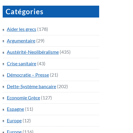
Catégories
Aider les grecs
(178)
Argumentaire
(29)
Austérité-Neolibéralisme
(435)
Crise sanitaire
(43)
Démocratie – Presse
(21)
Dette-Système bancaire
(202)
Economie Grèce
(127)
Espagne
(11)
Europe
(12)
Europe
(116)