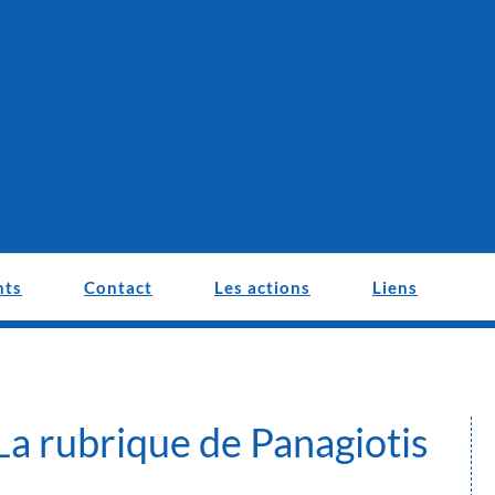
nts
Contact
Les actions
Liens
a rubrique de Panagiotis