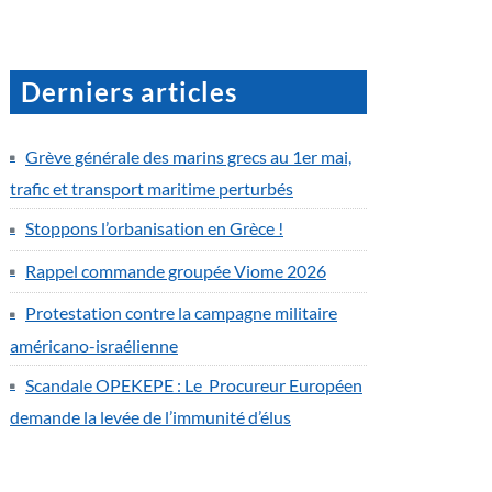
Derniers articles
Grève générale des marins grecs au 1er mai,
trafic et transport maritime perturbés
Stoppons l’orbanisation en Grèce !
Rappel commande groupée Viome 2026
Protestation contre la campagne militaire
américano-israélienne
Scandale OPEKEPE : Le Procureur Européen
demande la levée de l’immunité d’élus