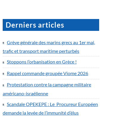
Derniers articles
Grève générale des marins grecs au 1er mai,
trafic et transport maritime perturbés
Stoppons l’orbanisation en Grèce !
Rappel commande groupée Viome 2026
Protestation contre la campagne militaire
américano-israélienne
Scandale OPEKEPE : Le Procureur Européen
demande la levée de l’immunité d’élus