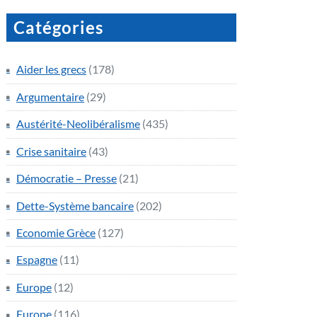
Catégories
Aider les grecs
(178)
Argumentaire
(29)
Austérité-Neolibéralisme
(435)
Crise sanitaire
(43)
Démocratie – Presse
(21)
Dette-Système bancaire
(202)
Economie Grèce
(127)
Espagne
(11)
Europe
(12)
Europe
(116)