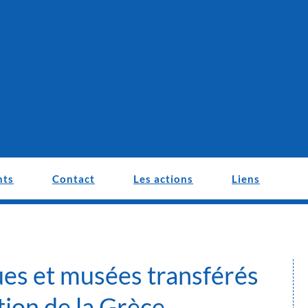
nts
Contact
Les actions
Liens
es et musées transférés
tion de la Grèce