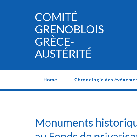
Skip
to
COMITÉ
content
GRENOBLOIS
GRÈCE-
AUSTÉRITÉ
Home
Chronologie des événeme
Monuments historiqu
au Fonds de privatisa