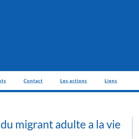
nts
Contact
Les actions
Liens
du migrant adulte a la vie