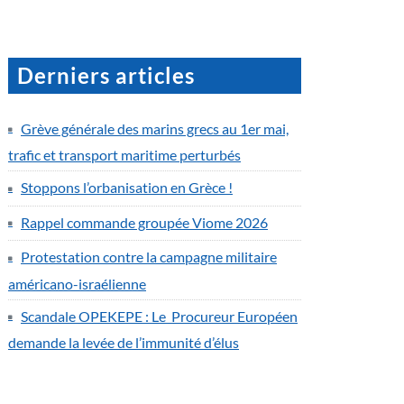
Derniers articles
Grève générale des marins grecs au 1er mai,
trafic et transport maritime perturbés
Stoppons l’orbanisation en Grèce !
Rappel commande groupée Viome 2026
Protestation contre la campagne militaire
américano-israélienne
Scandale OPEKEPE : Le Procureur Européen
demande la levée de l’immunité d’élus