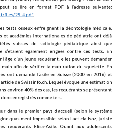
 peut se lire en format PDF à l’adresse suivante:
t/files/29_4.pdf
]
 ces tests osseux enfreignent la déontologie médicale,
és et académies internationales de pédiatrie ont déjà
iétés suisses de radiologie pédiatrique ainsi que
ue s’étaient également érigées contre ces tests. En
ur l’âge d’un jeune requérant, elles peuvent demander
 main afin de vérifier la maturation du squelette. En
s ont demandé l’asile en Suisse (2000 en 2016) et
 article de Swissinfo.ch. Lequel évoque une estimation
ans environ 40% des cas, les requérants se présentant
t donc enregistrés comme tels.
neur dans le premier pays d’accueil (selon le système
igine quasiment impossible, selon Laeticia Isoz, juriste
es requérants Elisa-Asile. Quant aux adolescents