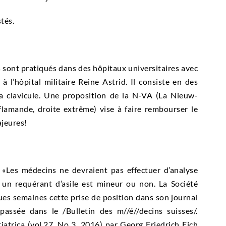
tés.
s sont pratiqués dans des hôpitaux universitaires avec
à l’hôpital militaire Reine Astrid. Il consiste en des
la clavicule. Une proposition de la N-VA (La Nieuw-
-flamande, droite extrême) vise à faire rembourser le
ajeures!
 «Les médecins ne devraient pas effectuer d’analyse
 un requérant d’asile est mineur ou non. La Société
ques semaines cette prise de position dans son journal
 passée dans le /Bulletin des m//é//decins suisses/.
tiatrica (vol.27, No 3, 2016) par Georg Friedrich Eich