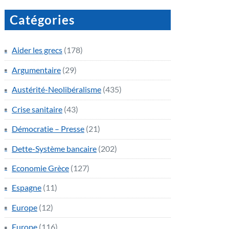
Catégories
Aider les grecs
(178)
Argumentaire
(29)
Austérité-Neolibéralisme
(435)
Crise sanitaire
(43)
Démocratie – Presse
(21)
Dette-Système bancaire
(202)
Economie Grèce
(127)
Espagne
(11)
Europe
(12)
Europe
(116)