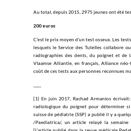
Au total, depuis 2015, 2975 jeunes ont été tes
200 euros
C’est le prix moyen d’un test osseux. Les test
lesquels le Service des Tutelles collabore ou 
radiographies des dents, du poignet et de 
Vlaamse Alliantie, en français, Alliance néo
coût de ces tests aux personnes reconnues m
____
[1) En juin 2017, Rachad Armanios écrivait:
radiologique du poignet pour déterminer si
suisse de pédiatrie (SSP) a publié il y a quel
/Paediatrica/, un article relayé la semaine
[L’article publié dans la revue médicale Peda