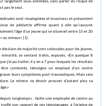
eur largement sous-estimées, sans parler du risque de
st pas le seul.
édicales sont «inadaptées et invasives» et présentent
uisse de pédiatrie affirme quant à elle qu’«aucune
sément l’âge d’un jeune qui se situerait entre 15 et 20
ur ou mineur» [1).
 décision de majorité sont colossales pour les jeunes,
 minorité, se sentant trahis, exposés. «En quelque 8
e j’ai pu traiter, il y en a 7 pour lesquels les résultats
t être contestés, témoigne un employé d’un centre
ggraver leurs symptômes post-traumatiques. Mais cela
dure. Le mineur va devoir prouver d’autant plus sa
 âge.»
 depuis longtemps» , lâche une employée de centre au
truffé son rapport de ces témoignages, à l’origine de