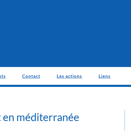
nts
Contact
Les actions
Liens
t en méditerranée