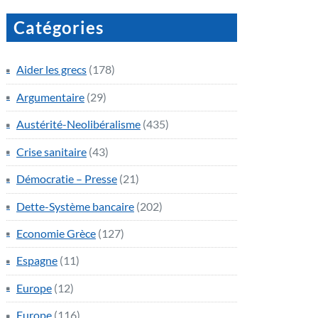
Catégories
Aider les grecs
(178)
Argumentaire
(29)
Austérité-Neolibéralisme
(435)
Crise sanitaire
(43)
Démocratie – Presse
(21)
Dette-Système bancaire
(202)
Economie Grèce
(127)
Espagne
(11)
Europe
(12)
Europe
(116)