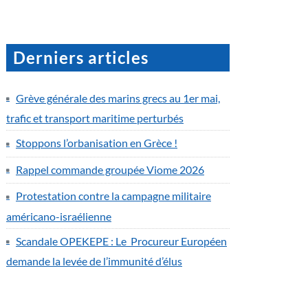
Derniers articles
Grève générale des marins grecs au 1er mai,
trafic et transport maritime perturbés
Stoppons l’orbanisation en Grèce !
Rappel commande groupée Viome 2026
Protestation contre la campagne militaire
américano-israélienne
Scandale OPEKEPE : Le Procureur Européen
demande la levée de l’immunité d’élus