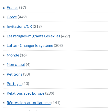
France
(97)
Grèce
(449)
Invitations/CR
(213)
Les réfugiés-migrants Les exilés
(427)
Luttes- Changer le système
(303)
Monde
(16)
Non classé
(4)
Pétitions
(30)
Portugal
(13)
Relations avec Europe
(299)
Répression-autoritarisme
(141)