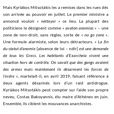
Mais Kyriákos Mitsotákis les a remises dans les rues dès
son arrivée au pouvoir en juillet. Le premier ministre a
annoncé vouloir
« nettoyer »
ce lieu. La plupart des
politiciens le désignent comme
« avaton anomias »
– une
zone de non-droit, sans règles, sorte de
« no go zone »
.
Une formule alarmiste, selon leurs détracteurs.
«
La fin
du statut d’anomie
[absence de loi – ndlr]
est une demande
de tous les Grecs. Les habitants d’Exarcheia vivent une
situation hors de contrôle. On savait que des gangs avaient
des armes mais maintenant ils désarment les forces de
l’ordre »
, martelait-il, en avril 2019, faisant référence à
deux agents désarmés lors d’un raid antidrogue.
Kyriákos Mitsotákis peut compter sur l’aide son propre
neveu, Costas Bakoyannis, élu maire d’Athènes en juin.
Ensemble, ils ciblent les mouvances anarchistes.