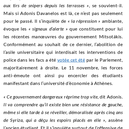
aux tirs de snipers depuis les terrasses »
, se souvient-il.
Mais si Adonis Davanelos est là, ce n’est pas seulement
pour le passé. Il s’inquiète de
« la répression »
ambiante,
évoque les
« signaux d’alerte »
que constituent pour lui
les récentes manœuvres du gouvernement Mitsotákis.
Conformément au souhait de ce dernier, l’abolition de
l’asile universitaire qui interdisait les interventions de
police dans les facs a été
votée cet été
par le Parlement,
majoritairement à droite. Le 11 novembre, les forces
anti-émeute ont ainsi pu encercler des étudiants
manifestant dans l’université d’économie à Athènes.
«
Ce gouvernement dangereux réprime trop vite
, dit Adonis.
Il va comprendre qu’il existe bien une résistance de gauche,
même si elle tarde à se réveiller, démoralisée après cinq ans
de Syriza, qui a déçu les espoirs placés en elle »
, assène
l’ancien étudiant. Et il s’inquiète surtout de l’offensive de