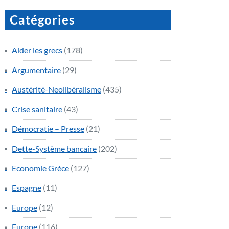
Catégories
Aider les grecs
(178)
Argumentaire
(29)
Austérité-Neolibéralisme
(435)
Crise sanitaire
(43)
Démocratie – Presse
(21)
Dette-Système bancaire
(202)
Economie Grèce
(127)
Espagne
(11)
Europe
(12)
Europe
(116)