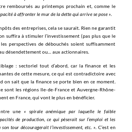
être remboursés au printemps prochain et, comme le
apacité à affronter le mur de la
dette
qui arrive se pose »
.
 impôts des entreprises, cela se saurait. Rien ne garantit
 suffira à stimuler l’investissement (pas plus que le
e les perspectives de débouchés soient suffisamment
ée au désendettement ou… aux actionnaires.
lage : sectoriel tout d’abord, car la finance et les
nantes de cette mesure, ce qui est contradictoire avec
d on sait que la finance se porte bien en ce moment.
ce sont les régions Ile-de-France et Auvergne-Rhône-
t en France, qui vont le plus en bénéficier.
ontre une
« spirale anémique par laquelle le faible
acités de production, ce qui pèserait sur l’emploi et les
son tour découragerait l’investissement, etc. »
. C’est en