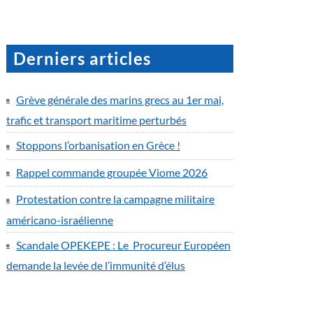
Derniers articles
Grève générale des marins grecs au 1er mai,
trafic et transport maritime perturbés
Stoppons l’orbanisation en Grèce !
Rappel commande groupée Viome 2026
Protestation contre la campagne militaire
américano-israélienne
Scandale OPEKEPE : Le Procureur Européen
demande la levée de l’immunité d’élus